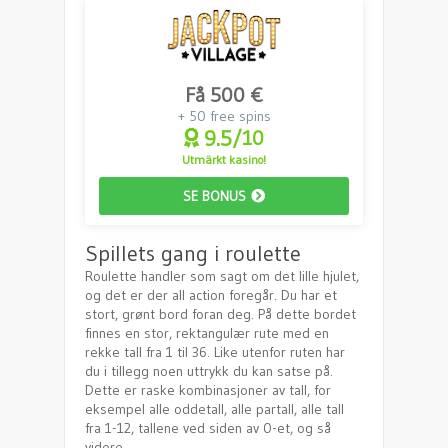
Få 500 €
+ 50 free spins
9.5
/10
Utmärkt kasino!
SE BONUS
Spillets gang i roulette
Roulette handler som sagt om det lille hjulet,
og det er der all action foregår. Du har et
stort, grønt bord foran deg. På dette bordet
finnes en stor, rektangulær rute med en
rekke tall fra 1 til 36. Like utenfor ruten har
du i tillegg noen uttrykk du kan satse på.
Dette er raske kombinasjoner av tall, for
eksempel alle oddetall, alle partall, alle tall
fra 1-12, tallene ved siden av 0-et, og så
videre.