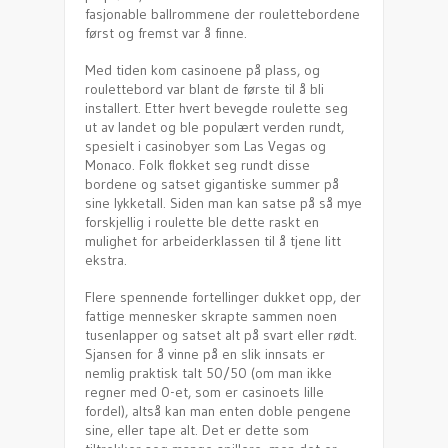
fasjonable ballrommene der roulettebordene
først og fremst var å finne.
Med tiden kom casinoene på plass, og
roulettebord var blant de første til å bli
installert. Etter hvert bevegde roulette seg
ut av landet og ble populært verden rundt,
spesielt i casinobyer som Las Vegas og
Monaco. Folk flokket seg rundt disse
bordene og satset gigantiske summer på
sine lykketall. Siden man kan satse på så mye
forskjellig i roulette ble dette raskt en
mulighet for arbeiderklassen til å tjene litt
ekstra.
Flere spennende fortellinger dukket opp, der
fattige mennesker skrapte sammen noen
tusenlapper og satset alt på svart eller rødt.
Sjansen for å vinne på en slik innsats er
nemlig praktisk talt 50/50 (om man ikke
regner med 0-et, som er casinoets lille
fordel), altså kan man enten doble pengene
sine, eller tape alt. Det er dette som