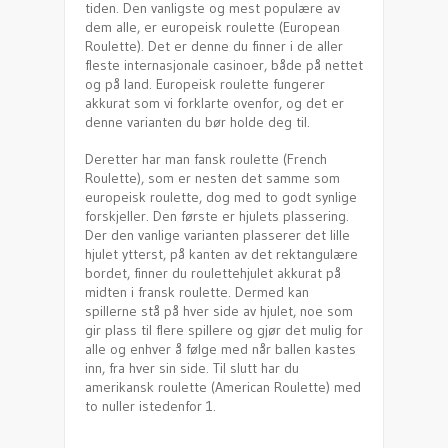
tiden. Den vanligste og mest populære av
dem alle, er europeisk roulette (European
Roulette). Det er denne du finner i de aller
fleste internasjonale casinoer, både på nettet
og på land. Europeisk roulette fungerer
akkurat som vi forklarte ovenfor, og det er
denne varianten du bør holde deg til.
Deretter har man fansk roulette (French
Roulette), som er nesten det samme som
europeisk roulette, dog med to godt synlige
forskjeller. Den første er hjulets plassering.
Der den vanlige varianten plasserer det lille
hjulet ytterst, på kanten av det rektangulære
bordet, finner du roulettehjulet akkurat på
midten i fransk roulette. Dermed kan
spillerne stå på hver side av hjulet, noe som
gir plass til flere spillere og gjør det mulig for
alle og enhver å følge med når ballen kastes
inn, fra hver sin side. Til slutt har du
amerikansk roulette (American Roulette) med
to nuller istedenfor 1.