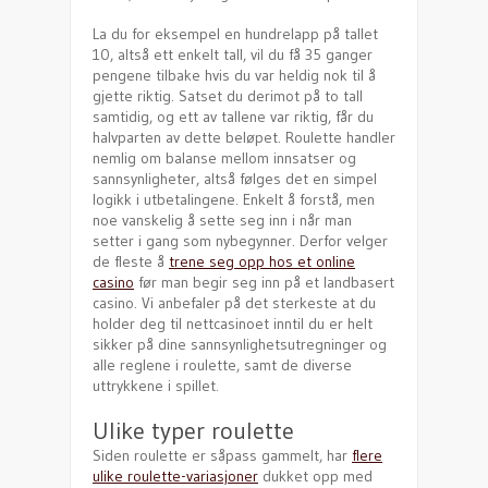
La du for eksempel en hundrelapp på tallet
10, altså ett enkelt tall, vil du få 35 ganger
pengene tilbake hvis du var heldig nok til å
gjette riktig. Satset du derimot på to tall
samtidig, og ett av tallene var riktig, får du
halvparten av dette beløpet. Roulette handler
nemlig om balanse mellom innsatser og
sannsynligheter, altså følges det en simpel
logikk i utbetalingene. Enkelt å forstå, men
noe vanskelig å sette seg inn i når man
setter i gang som nybegynner. Derfor velger
de fleste å
trene seg opp hos et online
casino
før man begir seg inn på et landbasert
casino. Vi anbefaler på det sterkeste at du
holder deg til nettcasinoet inntil du er helt
sikker på dine sannsynlighetsutregninger og
alle reglene i roulette, samt de diverse
uttrykkene i spillet.
Ulike typer roulette
Siden roulette er såpass gammelt, har
flere
ulike roulette-variasjoner
dukket opp med