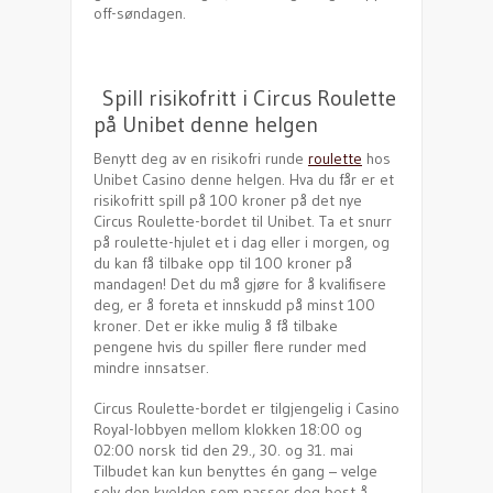
off-søndagen.
Spill risikofritt i Circus Roulette
på Unibet denne helgen
Benytt deg av en risikofri runde
roulette
hos
Unibet Casino denne helgen. Hva du får er et
risikofritt spill på 100 kroner på det nye
Circus Roulette-bordet til Unibet. Ta et snurr
på roulette-hjulet et i dag eller i morgen, og
du kan få tilbake opp til 100 kroner på
mandagen! Det du må gjøre for å kvalifisere
deg, er å foreta et innskudd på minst 100
kroner. Det er ikke mulig å få tilbake
pengene hvis du spiller flere runder med
mindre innsatser.
Circus Roulette-bordet er tilgjengelig i Casino
Royal-lobbyen mellom klokken 18:00 og
02:00 norsk tid den 29., 30. og 31. mai
Tilbudet kan kun benyttes én gang – velge
selv den kvelden som passer deg best å