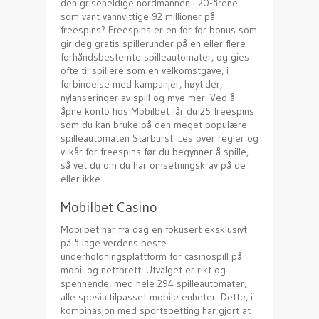
den griseheldige nordmannen i 20-årene
som vant vannvittige 92 millioner på
freespins? Freespins er en for for bonus som
gir deg gratis spillerunder på en eller flere
forhåndsbestemte spilleautomater, og gies
ofte til spillere som en velkomstgave, i
forbindelse med kampanjer, høytider,
nylanseringer av spill og mye mer. Ved å
åpne konto hos Mobilbet får du 25 freespins
som du kan bruke på den meget populære
spilleautomaten Starburst. Les over regler og
vilkår for freespins før du begynner å spille,
så vet du om du har omsetningskrav på de
eller ikke.
Mobilbet Casino
Mobilbet har fra dag en fokusert eksklusivt
på å lage verdens beste
underholdningsplattform for casinospill på
mobil og nettbrett. Utvalget er rikt og
spennende, med hele 294 spilleautomater,
alle spesialtilpasset mobile enheter. Dette, i
kombinasjon med sportsbetting har gjort at