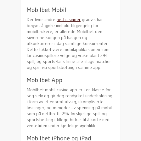
Mobilbet Mobil
Der hvor andre
nettcasinoer
gradvis har
begynt å gjøre innhold tilgjengelig for
mobilbrukere, er allerede Mobilbet den
suverene kongen på haugen og
utkonkurrerer i dag samtlige konkurrenter.
Dette takket være mobilapplikasjonen som
lar casinospillere velge og vrake blant 294
spill, og sports-fans finne alle slags matcher
og spill via sportsbetting i samme app.
Mobilbet App
Mobilbet mobil casino app er i en klasse for
seg selv og gir deg rendyrket underholdning
i form av et enormt utvalg, ukompliserte
løsninger, og mengder av spenning på mobil
som på nettbrett. 294 forskjellige spill og
sportsbetting i tillegg bidrar til å korte ned
ventetiden under kjedelige øyeblikk.
Mobilbet iPhone og iPad