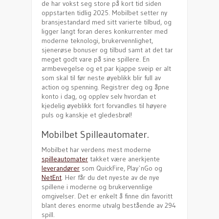
de har vokst seg store på kort tid siden
oppstarten tidlig 2025. Mobilbet setter ny
bransjestandard med sitt varierte tilbud, og
ligger langt foran deres konkurrenter med
moderne teknologi, brukervennlighet,
sjenerøse bonuser og tilbud samt at det tar
meget godt vare på sine spillere. En
armbevegelse og et par kjappe sveip er alt
som skal til før neste øyeblikk blir full av
action og spenning. Registrer deg og åpne
konto i dag, og opplev selv hvordan et
kjedelig øyeblikk fort forvandles til høyere
puls og kanskje et gledesbrøl!
Mobilbet Spilleautomater.
Mobilbet har verdens mest moderne
spilleautomater
takket være anerkjente
leverandører
som QuickFire, Play`nGo og
NetEnt
. Her får du det nyeste av de nye
spillene i moderne og brukervennlige
omgivelser. Det er enkelt å finne din favoritt
blant deres enorme utvalg bestående av 294
spill.