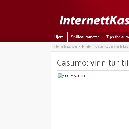
Hjem
Spilleautomater
Tips for aut
Internettcasinoer
>
Nyheter
> Casumo: vinn tur til Las
Casumo: vinn tur ti