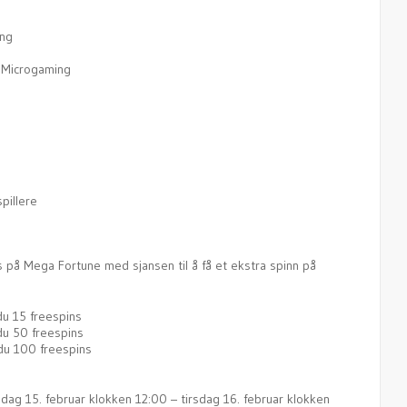
ing
– Microgaming
pillere
på Mega Fortune med sjansen til å få et ekstra spinn på
du 15 freespins
du 50 freespins
du 100 freespins
ag 15. februar klokken 12:00 – tirsdag 16. februar klokken