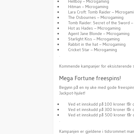
Hellboy – Microgaming
Hitman – Microgaming
Lara Croft: Tomb Raider – Microgam
The Osbournes – Microgaming
Tomb Raider: Secret of the Sword 
Hot as Hades – Microgaming
Agent Jane Blonde – Microgaming
Starlight Kiss – Microgaming
Rabbit in the hat – Microgaming
Cricket Star – Microgaming
.
Kommende kampanjer for eksisterende s
Mega Fortune freespins!
Begynn på en ny uke med gode freespins 
Jackpot-hjulet!
Ved et innskudd på 100 kroner får 
Ved et innskudd på 300 kroner får 
Ved et innskudd på 500 kroner får 
.
Kampanjen er gjeldene i tidsrommet mand