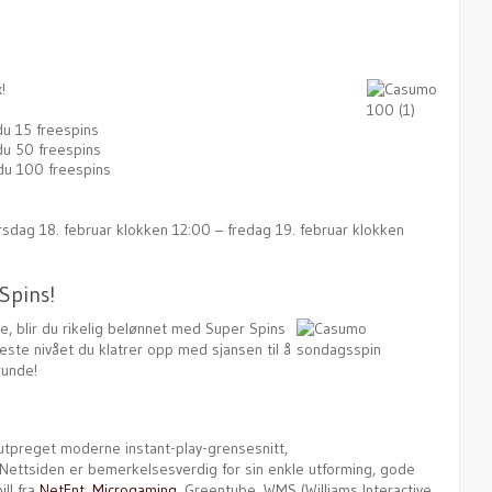
!
du 15 freespins
du 50 freespins
du 100 freespins
dag 18. februar klokken 12:00 – fredag ​​19. februar klokken
Spins!
, blir du rikelig belønnet med Super Spins
neste nivået du klatrer opp med sjansen til å
runde!
tpreget moderne instant-play-grensesnitt,
 Nettsiden er bemerkelsesverdig for sin enkle utforming, gode
ill fra
NetEnt
,
Microgaming
, Greentube, WMS (Williams Interactive