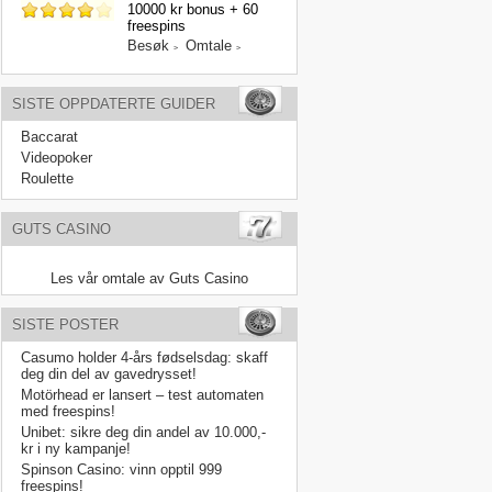
10000 kr bonus + 60
freespins
Besøk
Omtale
>
>
SISTE OPPDATERTE GUIDER
Baccarat
Videopoker
Roulette
GUTS CASINO
Les vår omtale av Guts Casino
SISTE POSTER
Casumo holder 4-års fødselsdag: skaff
deg din del av gavedrysset!
Motörhead er lansert – test automaten
med freespins!
Unibet: sikre deg din andel av 10.000,-
kr i ny kampanje!
Spinson Casino: vinn opptil 999
freespins!