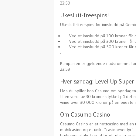
23:59
Ukeslutt-freespins!
Ukeslutt-freespins for innskudd på Gemix
Ved et innskudd på 100 kroner får 
Ved et innskudd på 300 kroner får 
Ved et innskudd på 500 kroner får 
.
Kampanjen er gjeldende i tidsrommet tors
23:59
Hver søndag: Level Up Super 
Hvis du spiller hos Casumo om søndagene
til en verdi av 30 kroner stykket på det 
vinne over 30 000 kroner på en eneste 
Om Casumo Casino
Casumo Casino er et nettcasino med en u
mobilcasino og et unikt “casinoeventyr”.
brukervennlighet og et bredt utvalg av sp