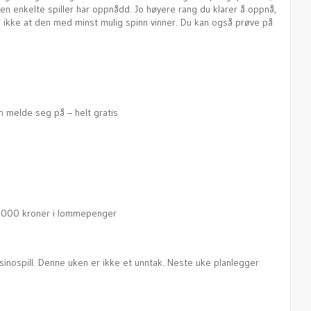
n enkelte spiller har oppnådd. Jo høyere rang du klarer å oppnå,
 ikke at den med minst mulig spinn vinner. Du kan også prøve på
 melde seg på – helt gratis
0 000 kroner i lommepenger
inospill. Denne uken er ikke et unntak. Neste uke planlegger