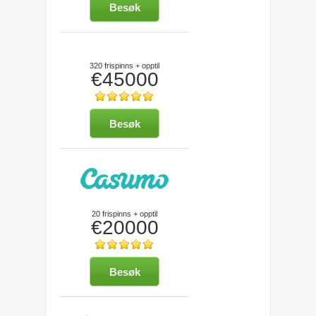
Besøk
320 frispinns + opptil
€45000
Besøk
20 frispinns + opptil
€20000
Besøk