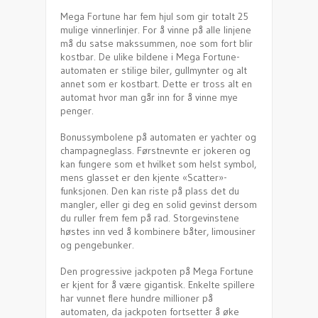
Mega Fortune har fem hjul som gir totalt 25
mulige vinnerlinjer. For å vinne på alle linjene
må du satse makssummen, noe som fort blir
kostbar. De ulike bildene i Mega Fortune-
automaten er stilige biler, gullmynter og alt
annet som er kostbart. Dette er tross alt en
automat hvor man går inn for å vinne mye
penger.
Bonussymbolene på automaten er yachter og
champagneglass. Førstnevnte er jokeren og
kan fungere som et hvilket som helst symbol,
mens glasset er den kjente «Scatter»-
funksjonen. Den kan riste på plass det du
mangler, eller gi deg en solid gevinst dersom
du ruller frem fem på rad. Storgevinstene
høstes inn ved å kombinere båter, limousiner
og pengebunker.
Den progressive jackpoten på Mega Fortune
er kjent for å være gigantisk. Enkelte spillere
har vunnet flere hundre millioner på
automaten, da jackpoten fortsetter å øke