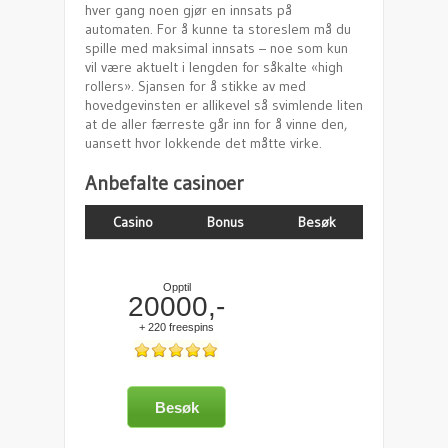
hver gang noen gjør en innsats på
automaten. For å kunne ta storeslem må du
spille med maksimal innsats – noe som kun
vil være aktuelt i lengden for såkalte «high
rollers». Sjansen for å stikke av med
hovedgevinsten er allikevel så svimlende liten
at de aller færreste går inn for å vinne den,
uansett hvor lokkende det måtte virke.
Anbefalte casinoer
Casino
Bonus
Besøk
Casino
Bonus
Besøk
Opptil
20000,-
+ 220 freespins
Besøk