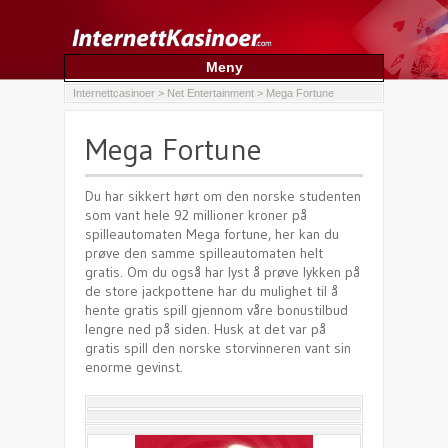
Meny
Internettcasinoer
>
Net Entertainment
> Mega Fortune
Hjem
Spilleautomater
Mega Fortune
Tips for automater
Du har sikkert hørt om den norske studenten
Casinoer
som vant hele 92 millioner kroner på
spilleautomaten Mega fortune, her kan du
Velkomstbonus
prøve den samme spilleautomaten helt
gratis. Om du også har lyst å prøve lykken på
Blackjack
de store jackpottene har du mulighet til å
hente gratis spill gjennom våre bonustilbud
Roulette
lengre ned på siden. Husk at det var på
gratis spill den norske storvinneren vant sin
Videopoker
enorme gevinst.
Baccarat
Søk