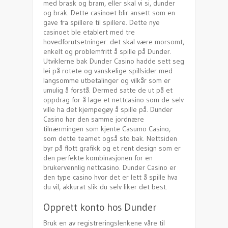
med brask og bram, eller skal vi si, dunder
og brak. Dette casinoet blir ansett som en
gave fra spillere til spillere. Dette nye
casinoet ble etablert med tre
hovedforutsetninger: det skal være morsomt,
enkelt og problemfritt å spille på Dunder.
Utviklerne bak Dunder Casino hadde sett seg
lei på rotete og vanskelige spillsider med
langsomme utbetalinger og vilkår som er
umulig å forstå. Dermed satte de ut på et
oppdrag for å lage et nettcasino som de selv
ville ha det kjempegøy å spille på. Dunder
Casino har den samme jordnære
tilnærmingen som kjente Casumo Casino,
som dette teamet også sto bak. Nettsiden
byr på flott grafikk og et rent design som er
den perfekte kombinasjonen for en
brukervennlig nettcasino. Dunder Casino er
den type casino hvor det er lett å spille hva
du vil, akkurat slik du selv liker det best.
Opprett konto hos Dunder
Bruk en av registreringslenkene våre til